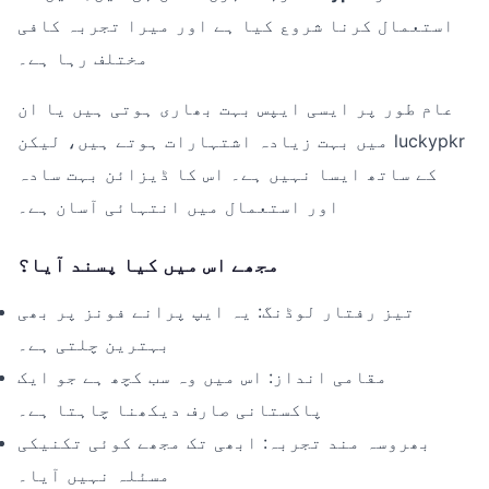
استعمال کرنا شروع کیا ہے اور میرا تجربہ کافی
مختلف رہا ہے۔
عام طور پر ایسی ایپس بہت بھاری ہوتی ہیں یا ان
میں بہت زیادہ اشتہارات ہوتے ہیں، لیکن luckypkr
کے ساتھ ایسا نہیں ہے۔ اس کا ڈیزائن بہت سادہ
اور استعمال میں انتہائی آسان ہے۔
مجھے اس میں کیا پسند آیا؟
تیز رفتار لوڈنگ: یہ ایپ پرانے فونز پر بھی
بہترین چلتی ہے۔
مقامی انداز: اس میں وہ سب کچھ ہے جو ایک
پاکستانی صارف دیکھنا چاہتا ہے۔
بھروسہ مند تجربہ: ابھی تک مجھے کوئی تکنیکی
مسئلہ نہیں آیا۔