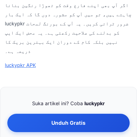
اگر آپ بھی اپنے فارغ وقت کو تھوڑا رنگین بنانا
چاہتے ہیں، تو میں آپ کو مشورہ دوں گا کہ ایک بار
luckypkr ضرور ٹرائی کریں۔ یہ آپ کے بورنگ لمحات
کو بدلنے کی صلاحیت رکھتی ہے۔ یہ محض ایک ایپ
نہیں بلکہ کام کے دوران ایک بہترین بریک کا
ذریعہ ہے۔
luckypkr APK
Suka artikel ini? Coba
luckypkr
Unduh Gratis