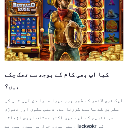
کیا آپ بھی کام کے بوجھ سے تھک چکے
ہیں؟
ایک فری لانسر کے طور پر، میرا سارا دن لیپ ٹاپ کی
سکرین کے سامنے گزرتا ہے۔ ذہنی سکون اور تھوڑی
سی تفریح کے لیے میں اکثر مختلف ایپس آزماتا
کو
luckypkr
رہتا ہوں۔ حال ہی میں، میں نے