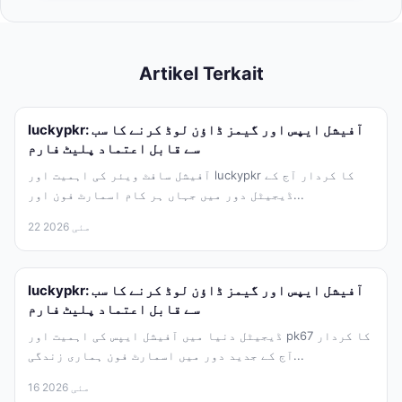
Artikel Terkait
luckypkr: آفیشل ایپس اور گیمز ڈاؤن لوڈ کرنے کا سب
سے قابل اعتماد پلیٹ فارم
آفیشل سافٹ ویئر کی اہمیت اور luckypkr کا کردار آج کے
ڈیجیٹل دور میں جہاں ہر کام اسمارٹ فون اور...
22 مئی 2026
luckypkr: آفیشل ایپس اور گیمز ڈاؤن لوڈ کرنے کا سب
سے قابل اعتماد پلیٹ فارم
ڈیجیٹل دنیا میں آفیشل ایپس کی اہمیت اور pk67 کا کردار
آج کے جدید دور میں اسمارٹ فون ہماری زندگی...
16 مئی 2026