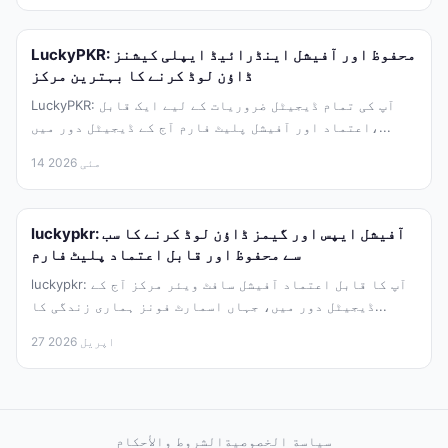
LuckyPKR: محفوظ اور آفیشل اینڈرائیڈ ایپلی کیشنز
ڈاؤن لوڈ کرنے کا بہترین مرکز
LuckyPKR: آپ کی تمام ڈیجیٹل ضروریات کے لیے ایک قابل
اعتماد اور آفیشل پلیٹ فارم آج کے ڈیجیٹل دور میں،...
14 مئی 2026
luckypkr: آفیشل ایپس اور گیمز ڈاؤن لوڈ کرنے کا سب
سے محفوظ اور قابل اعتماد پلیٹ فارم
luckypkr: آپ کا قابل اعتماد آفیشل سافٹ ویئر مرکز آج کے
ڈیجیٹل دور میں، جہاں اسمارٹ فونز ہماری زندگی کا...
27 اپریل 2026
سياسة الخصوصية
الشروط والأحكام