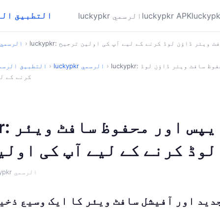
luckypkr ⚡ التطبي
luckypkr APK
luckypkr الرسمي
فوظ سافٹ ویئر ڈاؤن لوڈ کرنے کے لیے آپ کی اولین ترجیح
›
luckypkr الرسمي
luckypkr: آفیشل ایپس اور محفوظ سافٹ ویئر ڈاؤن لوڈ
›
luckypkr الرسمي
›
luckypkr ⚡ التطبيق ال
کرنے کے ل
uckypkr
لوڈ کرنے کے لیے آپ کی اولی
· luckypkr الرسمي
luckypk: جدید اور آفیشل سافٹ ویئر کا ایک وسیع ذخ