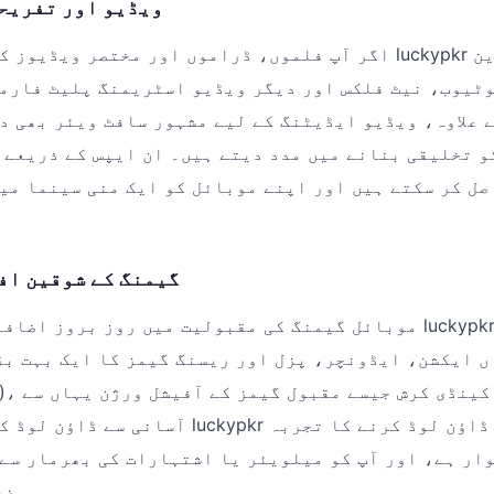
ویڈیو اور تفریحی
اگر آپ فلموں، ڈراموں اور مختصر ویڈیوز کے شوقین ہیں، تو pkr
وٹیوب، نیٹ فلکس اور دیگر ویڈیو اسٹریمنگ پلیٹ فارمز
 علاوہ، ویڈیو ایڈیٹنگ کے لیے مشہور سافٹ ویئر بھی د
و تخلیقی بنانے میں مدد دیتے ہیں۔ ان ایپس کے ذریعے 
ل کر سکتے ہیں اور اپنے موبائل کو ایک منی سینما می
گیمنگ کے شوقین اف
موبائل گیمنگ کی مقبولیت میں روز بروز اضافہ ہو رہا ہے، او
ں ایکشن، ایڈونچر، پزل اور ریسنگ گیمز کا ایک بہت بڑ
آسانی سے ڈاؤن لوڈ کیے جا سکتے ہیں۔ uckypkr
ار ہے، اور آپ کو میلویئر یا اشتہارات کی بھرمار سے
ضر