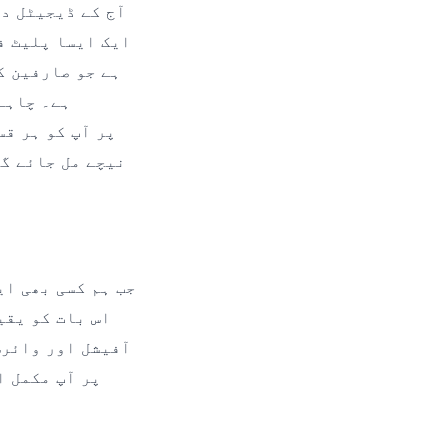
آج کے ڈیجیٹل دو
ہے جو صارفین ک
ہے۔ چاہے
نیچے مل جائے گا
جب ہم کسی بھی ای
آفیشل اور وائرس