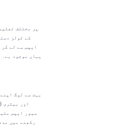
کے ٹولز دستی
ایپس سے لے کر 
یہاں موجود ہے۔ ی
بہت سے لوگ اپنے 
سیور ایپس ملیں
رکھنے میں مدد