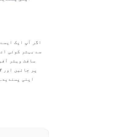
اگر آپ ایک ایسے 
سافٹ ویئر آفی
اپنی پسندیدہ 