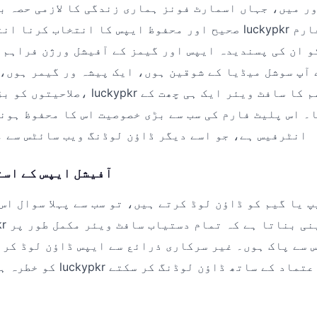
ر میں، جہاں اسمارٹ فونز ہماری زندگی کا لازمی حصہ ب
صحیح اور محفوظ ایپس کا انتخاب کرنا انتہائی ضروری ہے۔ kypkr
و ان کی پسندیدہ ایپس اور گیمز کے آفیشل ورژن فراہم 
 آپ سوشل میڈیا کے شوقین ہوں، ایک پیشہ ور گیمر ہوں،
صلاحیتوں کو بڑھانا چاہتے ہوں، uckypkr
۔ اس پلیٹ فارم کی سب سے بڑی خصوصیت اس کا محفوظ ہون
انٹرفیس ہے، جو اسے دیگر ڈاؤن لوڈنگ ویب سائٹس سے 
آفیشل ایپس کے است
پ یا گیم کو ڈاؤن لوڈ کرتے ہیں، تو سب سے پہلا سوال اس
 سے پاک ہوں۔ غیر سرکاری ذرائع سے ایپس ڈاؤن لوڈ کرن
کو خطرہ ہو سکتا ہے، لیکن ypkr