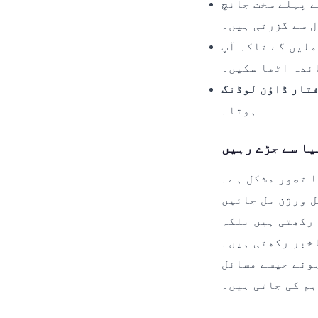
 پہلے سخت جانچ
 سے گزرتی ہیں۔
ملیں گے تاکہ آپ
ئدہ اٹھا سکیں۔
ہوتا۔
یا سے جڑے رہیں
lu پر آپ کو تمام بڑی سوشل
ل ورژن مل جائیں
 رکھتی ہیں بلکہ
luckypk سے ان ایپس کو
ہونے جیسے مسائل
ہم کی جاتی ہیں۔