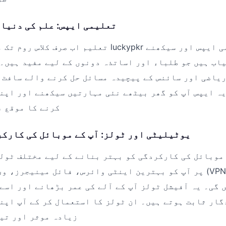
تعلیمی ایپس: علم کی دنیا 
تعلیم اب صرف کلاس روم تک محدود نہیں رہی۔ luckypkr 
اب ہیں جو طلباء اور اساتذہ دونوں کے لیے مفید ہیں۔
ریاضی اور سائنس کے پیچیدہ مسائل حل کرنے والے سافٹ 
ہ ایپس آپ کو گھر بیٹھے نئی مہارتیں سیکھنے اور اپن
کرنے کا موقع ف
یوٹیلیٹی اور ٹولز: آپ کے موبائل کی کارک
موبائل کی کارکردگی کو بہتر بنانے کے لیے مختلف ٹولز
 گی۔ یہ آفیشل ٹولز آپ کے آلے کی عمر بڑھانے اور اسے
گار ثابت ہوتے ہیں۔ ان ٹولز کا استعمال کر کے آپ اپن
زیادہ موثر اور تی