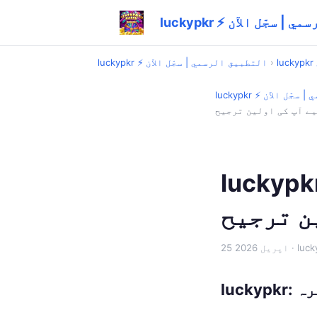
ق الرسمي | سجّل الآن
›
luckypkr ⚡ التطبيق الرسمي | سجّل الآن
رسمي | سجّل الآن
یے آپ کی اولین ترجیح
l: آفیشل ایپس اور محفوظ سافٹ ویئر
ن ترجیح
25 اپریل 2026
یرہ