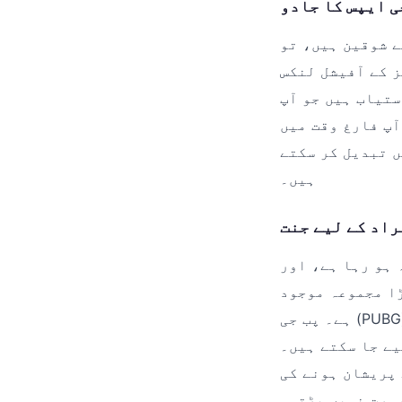
 ایپس کا جادو
lucky آپ کے لیے بہترین
 کے آفیشل لنکس
ستیاب ہیں جو آپ
آپ فارغ وقت میں
ں تبدیل کر سکتے
ہیں۔
راد کے لیے جنت
ر luckypkr اس بات کو
ا مجموعہ موجود
ہے۔ پب جی (PUBG)، فری فائر اور کینڈی کرش جیسے مقبول گیمز کے آفیشل ورژن یہاں سے
l پر گیمز ڈاؤن لوڈ کرنے کا تجربہ
 پریشان ہونے کی
ورت نہیں پڑتی۔