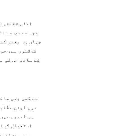
وجہ سے سب سے ال
جہاں وہ بغیر کسی
طاقتور ہے، جو 
کے ساتھ اس کی م
میں اپنی مطلوب
ہی لمحوں میں 
استعمال کرنا
اپنی پسندیدہ