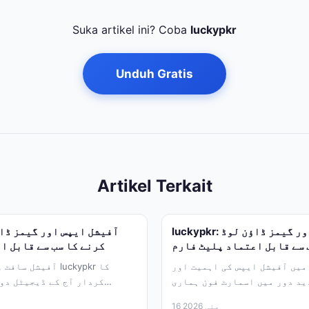
Suka artikel ini? Coba
luckypkr
Unduh Gratis
Artikel Terkait
luckypkr: آفیشل ایپس اور گیمز ڈاؤن لوڈ
 سے قابل اعتماد پلیٹ فارم
کرنے کا سب سے قابل ا
ں آفیشل ایپس کی اہمیت اور pk67
آفیشل سافٹ ویئر ک
ید دور میں اسمارٹ فون ہماری
کردار آج کے ڈیجیٹل دور
زندگی...
16 مئی 2026