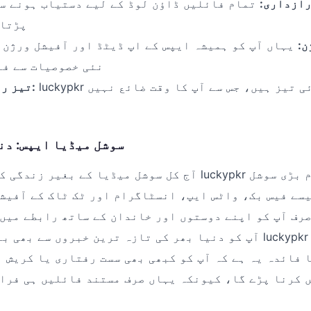
رازداری:
تمام فائلیں ڈاؤن لوڈ کے لیے دستیاب ہونے سے
پڑتال
ن:
یہاں آپ کو ہمیشہ ایپس کے اپ ڈیٹڈ اور آفیشل ورژن 
نئی خصوصیات سے فا
luckypkr کے سرورز انتہائی تیز ہیں، جس سے آپ کا وقت ضائع نہیں
تیز رفتار ڈاؤن لوڈنگ:
سوشل میڈیا ایپس: دن
آج کل سوشل میڈیا کے بغیر زندگی کا تصور مشکل ہے۔ ckypkr
سے فیس بک، واٹس ایپ، انسٹاگرام اور ٹک ٹاک کے آفیش
صرف آپ کو اپنے دوستوں اور خاندان کے ساتھ رابطے میں
آپ کو دنیا بھر کی تازہ ترین خبروں سے بھی باخبر رکھتی ہیں۔ r
 فائدہ یہ ہے کہ آپ کو کبھی بھی سست رفتاری یا کریش 
 کرنا پڑے گا، کیونکہ یہاں صرف مستند فائلیں ہی فرا