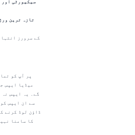
سیکیورٹی اور 
تازہ ترین ورژ
میڈیا ایپس جی
گے۔ یہ ایپس نہ 
ڈاؤن لوڈ کرنے کا
کا سامنا نہیں