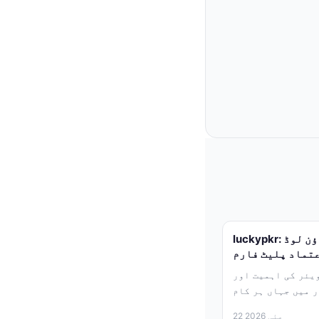
luckypkr: آفیشل ایپس اور گیمز ڈاؤن لوڈ
عتماد پلیٹ فارم
ی اہمیت اور luckypkr کا
 میں جہاں ہر کام
اسمارٹ فون اور...
22 مئی 2026