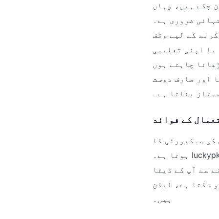
ن چکے ہیں، وہاں
luc ایک ایسا پلیٹ فارم
کرنے کے لیے وقف
 یا اپنی تعلیمی
l پر آپ کو ہر قسم کا سافٹ ویئر ایک ہی چھت کے
ا اور صارف دوست
ممتاز بناتا ہے۔
عمال کے فوائد
 کی سیکیورٹی کا
ہوتا ہے۔ luckypkr اس بات کو یقینی بناتا ہے کہ تمام دستیاب سافٹ ویئر مکمل طور پر
ے سے آپ کے ڈیٹا
luck پر آپ مکمل اعتماد کے ساتھ ڈاؤن لوڈنگ کر سکتے
ہیں۔