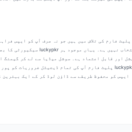
پلیٹ فارم کی تلاش میں ہیں جو نہ صرف آپ کو ایپس فراہم
سیکیورٹی کا بھی خیال رکھے، تو luckypkr س
شل اور قابل اعتماد ہے۔ سوشل میڈیا سے لے کر گیمنگ ا
پلیٹ فارم آپ کی تمام ڈیجیٹل ضروریات کو پورا کرتا ہے۔ آج ہی r
ایپس کو محفوظ طریقے سے ڈاؤن لوڈ کر کے ایک بہترین 