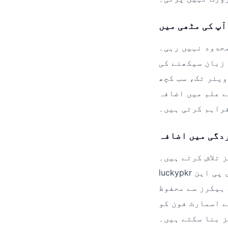
آپ کی مٹھی میں
پر مختلف تعلیمی ایپس اور سیکھنے
 زبان سیکھنے کی
ویئر تک، سب کچھ
ے علم میں اضافہ
راہم کرتی ہیں۔
ردگی میں اضافہ
 تلاش کرتے ہیں۔
luckypkr پر آپ کو بہترین اینٹی وائرس، فائل مینیجرز، وی پی این (VPN) اور بیٹری
 ہیکرز سے محفوظ
ے اسمارٹ فون کو
ز بنا سکتے ہیں۔