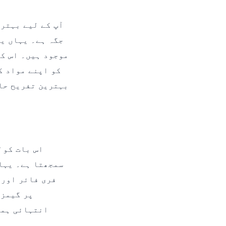
جگہ ہے۔ یہاں ی
موجود ہیں۔ اس کے
کو اپنے مواد ک
بہترین تفریح حاص
سمجھتا ہے۔ یہا
انتہائی ہمو