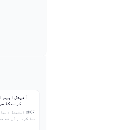
کرنے کا سب
ڈیجیٹل دنیا می
کا کردار آج کے جد