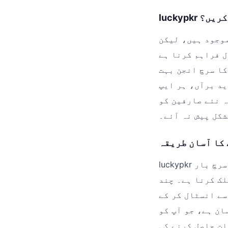
خب کریں؟
l اپنی شفافیت اور معیار کی
ل فراہم کرنا ہے
کا سرچ انجن بہت
ید برآں، ہر ایپ
ہ نئے صارفین کو
شکل پیش نہ آئے۔
 کا آسان طریقہ
luckypkr سے کسی بھی سافٹ ویئر کو ڈاؤن لوڈ کرنا انتہائی سادہ ہے۔ آپ کو صرف سرچ بار
لک کرنا ہے۔ چند
سے انسٹال کر کے
ان ہے، جو آپ کو
ات حاصل کرنے کی