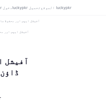
الموقع luckypkr
luckypkr تحميل
luckypkr دخول
luckypkr: آفیشل ایپس اور مح
ڈاؤن 
r