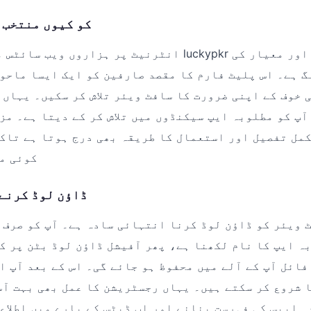
luckypkr کو کیوں منت
انٹرنیٹ پر ہزاروں ویب سائٹس موجود ہیں، لیکن uckypkr
گ ہے۔ اس پلیٹ فارم کا مقصد صارفین کو ایک ایسا ماحو
 خوف کے اپنی ضرورت کا سافٹ ویئر تلاش کر سکیں۔ یہاں 
آپ کو مطلوبہ ایپ سیکنڈوں میں تلاش کر کے دیتا ہے۔ مز
کمل تفصیل اور استعمال کا طریقہ بھی درج ہوتا ہے تاک
کوئی م
ڈاؤن لوڈ کرنے
ہ ایپ کا نام لکھنا ہے، پھر آفیشل ڈاؤن لوڈ بٹن پر ک
فائل آپ کے آلے میں محفوظ ہو جائے گی۔ اس کے بعد آپ ا
 شروع کر سکتے ہیں۔ یہاں رجسٹریشن کا عمل بھی بہت آس
 ایپس کی فہرست بنانے اور اپ ڈیٹس کے بارے میں اطلاع