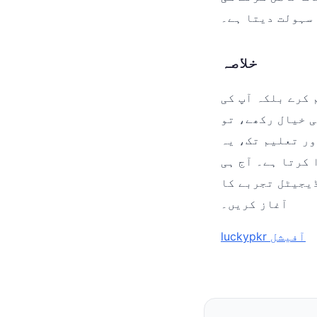
سہولت دیتا ہے۔
خلاصہ
 کرے بلکہ آپ کی
ے بہتر کوئی انتخاب نہیں ہے۔ یہاں موجود ہر
ور تعلیم تک، یہ
luckypk پر جائیں اور
ڈیجیٹل تجربے کا
آغاز کریں۔
luckypkr آفیشل